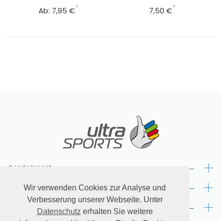
Pakete/Testpakete
Teste günstig unsere Produkte
*
*
Ab:
7,95 €
7,50 €
Sonstiges
Artikel mit ultraSPORTS-Aufdruck
SALE
Produkte mit kürzerem MHD und Restposten
ultraSPORTS
Händler
+
QUICKLINKS:
+
RECHTLICHES:
Wir verwenden Cookies zur Analyse und
Verbesserung unserer Webseite. Unter
+
KONTAKT:
Datenschutz
erhalten Sie weitere