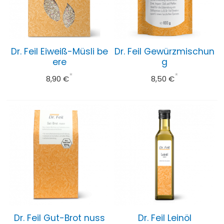
Unterstützung des Bindegewebes
PERFORM
Für eine Top-
Dr. Feil Eiweiß-Müsli be
Dr. Feil Gewürzmischun
ere
g
Versorgung in Training und Wettkampf
*
*
8,90 €
8,50 €
RECOVER
Für die Zeit nach
der Belastung
Bücher
Bücher von Dr. Feil u. a.
Dr. Feil Produkte
Für eine gesundheitsbewusste
Ernährung
Dr. Feil Gut-Brot nuss
Dr. Feil Leinöl