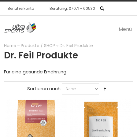
Benutzerkonto
Beratung: 07071 - 60530
Menü
Produkte / SHOP
Home
Produkte / SHOP
Dr. Feil Produkte
Dr. Feil Produkte
BASE
Für eine intelligente
Für eine gesunde Ernährung
Sortieren nach
Basisernährung
PROTECT
Für die