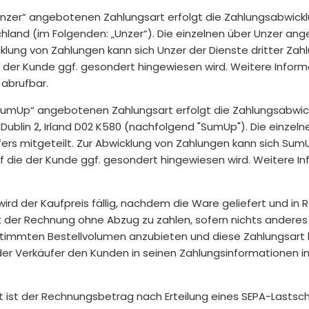
Unzer“ angebotenen Zahlungsart erfolgt die Zahlungsabwickl
tschland (im Folgenden: „Unzer“). Die einzelnen über Unzer
klung von Zahlungen kann sich Unzer der Dienste dritter Zahlu
er Kunde ggf. gesondert hingewiesen wird. Weitere Informat
abrufbar.
„SumUp“ angebotenen Zahlungsart erfolgt die Zahlungsabwic
, Dublin 2, Irland D02 K580 (nachfolgend "SumUp"). Die einz
s mitgeteilt. Zur Abwicklung von Zahlungen kann sich SumU
 die der Kunde ggf. gesondert hingewiesen wird. Weitere In
d der Kaufpreis fällig, nachdem die Ware geliefert und in Re
 der Rechnung ohne Abzug zu zahlen, sofern nichts anderes ve
stimmten Bestellvolumen anzubieten und diese Zahlungsar
d der Verkäufer den Kunden in seinen Zahlungsinformationen
 ist der Rechnungsbetrag nach Erteilung eines SEPA-Lastschri