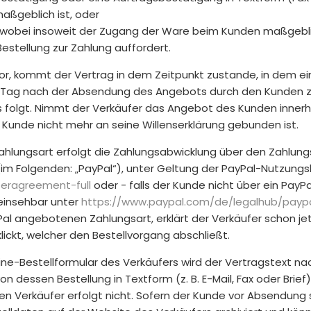
ßgeblich ist, oder
, wobei insoweit der Zugang der Ware beim Kunden maßgeblic
stellung zur Zahlung auffordert.
r, kommt der Vertrag in dem Zeitpunkt zustande, in dem eine
 Tag nach der Absendung des Angebots durch den Kunden z
olgt. Nimmt der Verkäufer das Angebot des Kunden innerhalb 
Kunde nicht mehr an seine Willenserklärung gebunden ist.
ungsart erfolgt die Zahlungsabwicklung über den Zahlungsdie
 (im Folgenden: „PayPal“), unter Geltung der PayPal-Nutzung
seragreement-full
oder - falls der Kunde nicht über ein PayP
einsehbar unter
https://www.paypal.com
/de
/legalhub
/payp
al angebotenen Zahlungsart, erklärt der Verkäufer schon j
ickt, welcher den Bestellvorgang abschließt.
ne-Bestellformular des Verkäufers wird der Vertragstext n
essen Bestellung in Textform (z. B. E-Mail, Fax oder Brief
 Verkäufer erfolgt nicht. Sofern der Kunde vor Absendung s