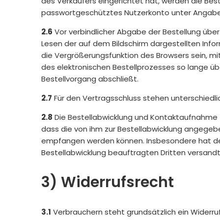
des Verkäufers eingerichtet hat, werden die Be
passwortgeschütztes Nutzerkonto unter Angabe
2.6
Vor verbindlicher Abgabe der Bestellung übe
Lesen der auf dem Bildschirm dargestellten Info
die Vergrößerungsfunktion des Browsers sein, mi
des elektronischen Bestellprozesses so lange übe
Bestellvorgang abschließt.
2.7
Für den Vertragsschluss stehen unterschiedli
2.8
Die Bestellabwicklung und Kontaktaufnahme fin
dass die von ihm zur Bestellabwicklung angegebe
empfangen werden können. Insbesondere hat der 
Bestellabwicklung beauftragten Dritten versandt
3) Widerrufsrecht
3.1
Verbrauchern steht grundsätzlich ein Widerruf