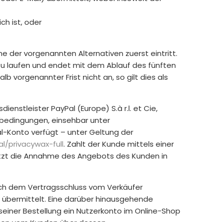
h ist, oder
 der vorgenannten Alternativen zuerst eintritt.
u laufen und endet mit dem Ablauf des fünften
vorgenannter Frist nicht an, so gilt dies als
nstleister PayPal (Europe) S.à r.l. et Cie,
sbedingungen, einsehbar unter
al-Konto verfügt – unter Geltung der
al
/privacywax-full
. Zahlt der Kunde mittels einer
etzt die Annahme des Angebots des Kunden in
ach dem Vertragsschluss vom Verkäufer
) übermittelt. Eine darüber hinausgehende
einer Bestellung ein Nutzerkonto im Online-Shop