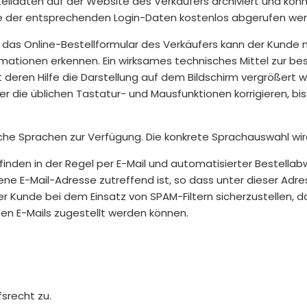
stelldaten auf der Website des Verkäufers archiviert und k
 der entsprechenden Login-Daten kostenlos abgerufen wer
r das Online-Bestellformular des Verkäufers kann der Kund
rmationen erkennen. Ein wirksames technisches Mittel zur b
t deren Hilfe die Darstellung auf dem Bildschirm vergrößert
r die üblichen Tastatur- und Mausfunktionen korrigieren, bis
che Sprachen zur Verfügung. Die konkrete Sprachauswahl wi
den in der Regel per E-Mail und automatisierter Bestellabwi
ne E-Mail-Adresse zutreffend ist, so dass unter dieser Adr
Kunde bei dem Einsatz von SPAM-Filtern sicherzustellen, d
en E-Mails zugestellt werden können.
srecht zu.