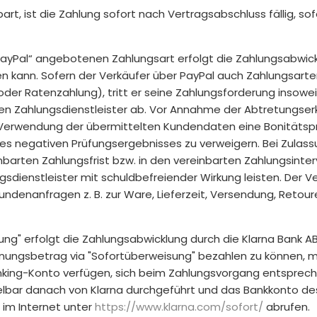
t, ist die Zahlung sofort nach Vertragsabschluss fällig, so
ayPal“ angebotenen Zahlungsart erfolgt die Zahlungsabwickl
nen kann. Sofern der Verkäufer über PayPal auch Zahlungsar
oder Ratenzahlung), tritt er seine Zahlungsforderung insowe
Zahlungsdienstleister ab. Vor Annahme der Abtretungserkl
 Verwendung der übermittelten Kundendaten eine Bonitätsprü
nes negativen Prüfungsergebnisses zu verweigern. Bei Zulas
rten Zahlungsfrist bzw. in den vereinbarten Zahlungsinterva
dienstleister mit schuldbefreiender Wirkung leisten. Der Ve
ndenanfragen z. B. zur Ware, Lieferzeit, Versendung, Retour
ng" erfolgt die Zahlungsabwicklung durch die Klarna Bank AB
ungsbetrag via "Sofortüberweisung" bezahlen zu können, mu
nking-Konto verfügen, sich beim Zahlungsvorgang entsprech
telbar danach von Klarna durchgeführt und das Bankkonto de
 im Internet unter
https://www.klarna.com
/sofort
/
abrufen.