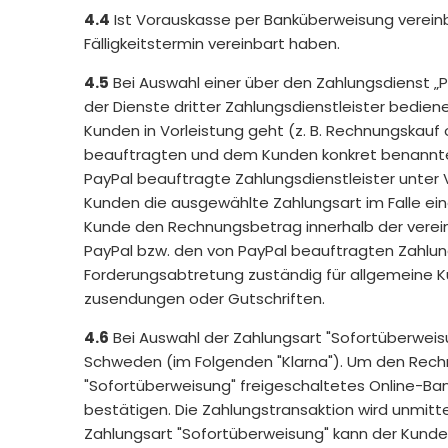
4.4
Ist Vorauskasse per Banküberweisung vereinbar
Fälligkeitstermin vereinbart haben.
4.5
Bei Auswahl einer über den Zahlungsdienst „P
der Dienste dritter Zahlungsdienstleister bedie
Kunden in Vorleistung geht (z. B. Rechnungskauf 
beauftragten und dem Kunden konkret benannten 
PayPal beauftragte Zahlungsdienstleister unter
Kunden die ausgewählte Zahlungsart im Falle ei
Kunde den Rechnungsbetrag innerhalb der vereinba
PayPal bzw. den von PayPal beauftragten Zahlungs
Forderungsabtretung zuständig für allgemeine Ku
zusendungen oder Gutschriften.
4.6
Bei Auswahl der Zahlungsart "Sofortüberweisu
Schweden (im Folgenden "Klarna"). Um den Rechn
"Sofortüberweisung" freigeschaltetes Online-Ba
bestätigen. Die Zahlungstransaktion wird unmit
Zahlungsart "Sofortüberweisung" kann der Kunde