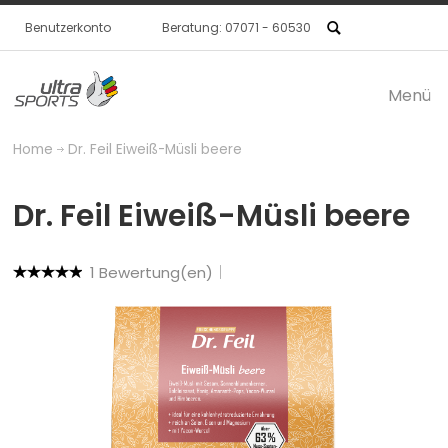
Benutzerkonto
Beratung: 07071 - 60530
Menü
Produkte / SHOP
Home
Dr. Feil Eiweiß-Müsli beere
ultraSPORTS
Dr. Feil Eiweiß-Müsli beere
Händler
1 Bewertung(en)