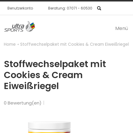
Benutzerkonto
Beratung: 07071 - 60530
Menü
Produkte / SHOP
Home
Stoffwechselpaket mit Cookies & Cream Eiweißriegel
ultraSPORTS
Stoffwechselpaket mit
Händler
Cookies & Cream
Eiweißriegel
0 Bewertung(en)