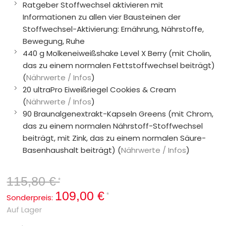
Ratgeber Stoffwechsel aktivieren mit
Informationen zu allen vier Bausteinen der
Stoffwechsel-Aktivierung: Ernährung, Nährstoffe,
Bewegung, Ruhe
440 g Molkeneiweißshake Level X Berry (mit Cholin,
das zu einem normalen Fettstoffwechsel beiträgt)
(
Nährwerte / Infos
)
20 ultraPro Eiweißriegel Cookies & Cream
(
Nährwerte / Infos
)
90 Braunalgenextrakt-Kapseln Greens (mit Chrom,
das zu einem normalen Nährstoff-Stoffwechsel
beiträgt, mit Zink, das zu einem normalen Säure-
Basenhaushalt beiträgt) (
Nährwerte / Infos
)
115,80 €
*
109,00 €
*
Sonderpreis:
Auf Lager