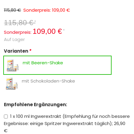
115,80 €
Sonderpreis: 109,00 €
115,80 €
*
109,00 €
*
Sonderpreis:
Auf Lager
Varianten
*
mit Beeren-Shake
mit Schokoladen-Shake
Empfohlene Ergänzungen:
1 x 100 ml Ingwerextrakt (Empfehlung für noch bessere
Ergebnisse: einige Spritzer Ingwerextrakt täglich); 26,90
€