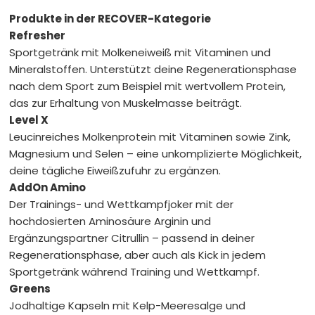
Unterstützung des Bindegewebes
Produkte in der RECOVER-Kategorie
PERFORM
Für eine Top-
Refresher
Sportgetränk mit Molkeneiweiß mit Vitaminen und
Mineralstoffen. Unterstützt deine Regenerationsphase
nach dem Sport zum Beispiel mit wertvollem Protein,
das zur Erhaltung von Muskelmasse beiträgt.
Versorgung in Training und Wettkampf
Level X
Leucinreiches Molkenprotein mit Vitaminen sowie Zink,
RECOVER
Für die Zeit nach
Magnesium und Selen – eine unkomplizierte Möglichkeit,
deine tägliche Eiweißzufuhr zu ergänzen.
AddOn Amino
Der Trainings- und Wettkampfjoker mit der
der Belastung
hochdosierten Aminosäure Arginin und
Ergänzungspartner Citrullin – passend in deiner
Bücher
Bücher von Dr. Feil u. a.
Regenerationsphase, aber auch als Kick in jedem
Sportgetränk während Training und Wettkampf.
Dr. Feil Produkte
Für eine gesundheitsbewusste
Greens
Ernährung
Jodhaltige Kapseln mit Kelp-Meeresalge und