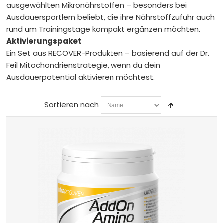
ausgewählten Mikronährstoffen – besonders bei
Pakete/Testpakete
Teste günstig unsere Produkte
Ausdauersportlern beliebt, die ihre Nährstoffzufuhr auch
rund um Trainingstage kompakt ergänzen möchten.
Sonstiges
Artikel mit ultraSPORTS-Aufdruck
Aktivierungspaket
Ein Set aus RECOVER-Produkten – basierend auf der Dr.
SALE
Produkte mit kürzerem MHD und Restposten
Feil Mitochondrienstrategie, wenn du dein
Ausdauerpotential aktivieren möchtest.
ultraSPORTS
Händler
Sortieren nach