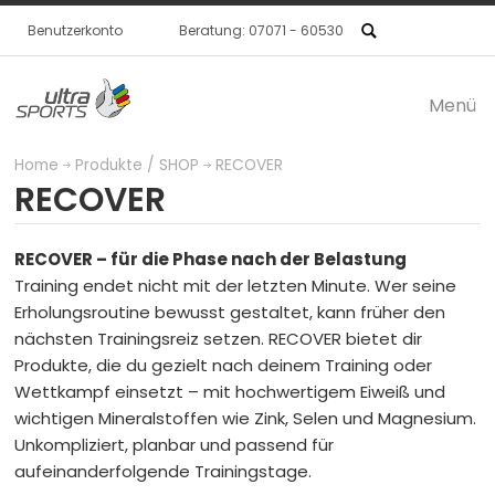
Benutzerkonto
Beratung: 07071 - 60530
Menü
Produkte / SHOP
Home
Produkte / SHOP
RECOVER
RECOVER
BASE
Für eine intelligente
RECOVER – für die Phase nach der Belastung
Training endet nicht mit der letzten Minute. Wer seine
Erholungsroutine bewusst gestaltet, kann früher den
Basisernährung
nächsten Trainingsreiz setzen. RECOVER bietet dir
Produkte, die du gezielt nach deinem Training oder
PROTECT
Für die
Wettkampf einsetzt – mit hochwertigem Eiweiß und
wichtigen Mineralstoffen wie Zink, Selen und Magnesium.
Unkompliziert, planbar und passend für
aufeinanderfolgende Trainingstage.