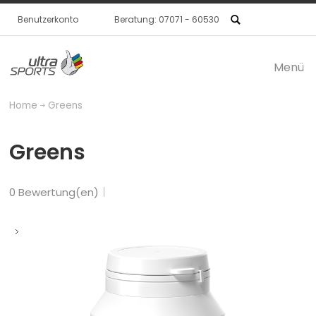
Benutzerkonto
Beratung: 07071 - 60530
Menü
Produkte / SHOP
Home
Greens
ultraSPORTS
Greens
Händler
0 Bewertung(en)