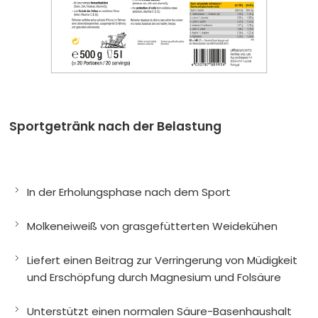
Pakete/Testpakete
Teste günstig unsere Produkte
Sonstiges
Artikel mit ultraSPORTS-Aufdruck
SALE
Produkte mit kürzerem MHD und Restposten
ultraSPORTS
Sportgetränk nach der Belastung
Händler
In der Erholungsphase nach dem Sport
Molkeneiweiß von grasgefütterten Weidekühen
Liefert einen Beitrag zur Verringerung von Müdigkeit
und Erschöpfung durch Magnesium und Folsäure
Unterstützt einen normalen Säure-Basenhaushalt