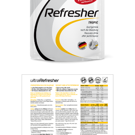
Unterstützung des Bindegewebes
PERFORM
Für eine Top-
Versorgung in Training und Wettkampf
RECOVER
Für die Zeit nach
der Belastung
Bücher
Bücher von Dr. Feil u. a.
Dr. Feil Produkte
Für eine gesundheitsbewusste
Ernährung