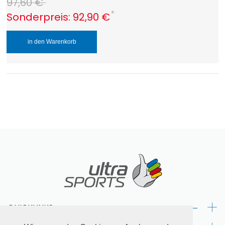
97,60 €
*
Sonderpreis:
92,90 €
in den Warenkorb
+
QUICKLINKS: