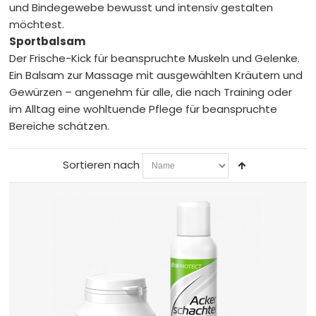
und Bindegewebe bewusst und intensiv gestalten
Pakete/Testpakete
Teste günstig unsere Produkte
möchtest.
Sportbalsam
Sonstiges
Artikel mit ultraSPORTS-Aufdruck
Der Frische-Kick für beanspruchte Muskeln und Gelenke.
Ein Balsam zur Massage mit ausgewählten Kräutern und
SALE
Produkte mit kürzerem MHD und Restposten
Gewürzen – angenehm für alle, die nach Training oder
im Alltag eine wohltuende Pflege für beanspruchte
ultraSPORTS
Bereiche schätzen.
Händler
Sortieren nach