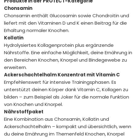
Unterstützung des Bindegewebes
Produkte in der PROTECT-Kategorie
Chonsamin
PERFORM
Für eine Top-
Chonsamin enthält Glucosamin sowie Chondroitin und
liefert mit den Vitaminen D und K einen Beitrag für die
Erhaltung normaler Knochen.
Kollatin
Hydrolysiertes Kollagenprotein plus ergänzende
Versorgung in Training und Wettkampf
Nährstoffe. Eine einfache Möglichkeit, deine Ernährung in
den Bereichen Knochen, Knorpel und Bindegewebe zu
RECOVER
Für die Zeit nach
erweitern.
Ackerschachtelhalm Konzentrat mit Vitamin C
Empfehlenswert für intensive Trainingsphasen. Es
unterstützt deinen Körper dank Vitamin C, Kollagen zu
der Belastung
bilden – zum Beispiel als Joker für die normale Funktion
von Knochen und Knorpel.
Bücher
Bücher von Dr. Feil u. a.
Nährstoffpaket
Eine Kombination aus Chonsamin, Kollatin und
Dr. Feil Produkte
Für eine gesundheitsbewusste
Ackerschachtelhalm – kompakt und übersichtlich, wenn
Ernährung
du deine Ernährung im Themenfeld Knochen, Knorpel