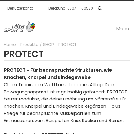
Benutzerkonto
Beratung: 07071 - 60530
Menü
Produkte / SHOP
Home
Produkte / SHOP
PROTECT
PROTECT
BASE
Für eine intelligente
PROTECT – Für beanspruchte Strukturen, wie
Knochen, Knorpel und Bindegewebe
Ob im Training, im Wettkampf oder im Alltag: Dein
Basisernährung
Bewegungsapparat ist regelmäßig gefordert. PROTECT
bietet Produkte, die deine Ernährung um Nährstoffe für
PROTECT
Für die
Knochen, Knorpel und Bindegewebe ergänzen – plus
Pflege für beanspruchte Muskelpartien zum
Einmassieren, zum Beispiel an Knie, Rücken und Beinen.