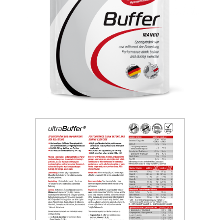
Unterstützung des Bindegewebes
PERFORM
Für eine Top-
Versorgung in Training und Wettkampf
RECOVER
Für die Zeit nach
der Belastung
Bücher
Bücher von Dr. Feil u. a.
Dr. Feil Produkte
Für eine gesundheitsbewusste
Ernährung