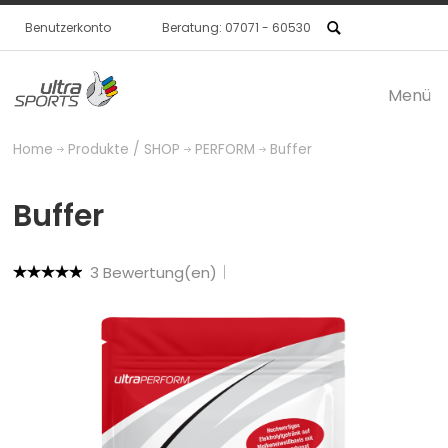
Benutzerkonto
Beratung: 07071 - 60530
Menü
Produkte / SHOP
Home
Produkte / SHOP
PERFORM
Buffer
BASE
Für eine intelligente
Buffer
3 Bewertung(en)
Basisernährung
PROTECT
Für die