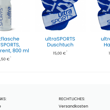
kflasche
ultraSPORTS
ult
aSPORTS,
Duschtuch
Ha
rent, 800 ml
*
15,00 €
*
,50 €
KS:
RECHTLICHES:
e
Versandkosten