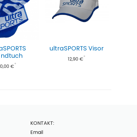
raSPORTS
ultraSPORTS Visor
ndtuch
*
12,90 €
*
10,00 €
KONTAKT:
Email